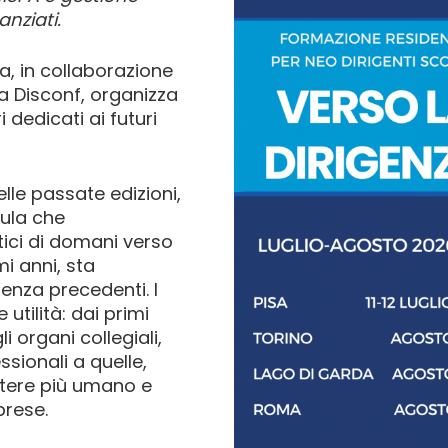
anziati.
, in collaborazione
a Disconf, organizza
dedicati ai futuri
lle passate edizioni,
mula che
ici di domani verso
mi anni, sta
nza precedenti. I
utilità: dai primi
 organi collegiali,
ssionali a quelle,
attere più umano e
prese.