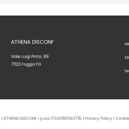
ATHENA DISCONF
s
Viale Luigi Pinto, 89
te
71122 Foggia FG
te
| ATHENA DISCONF | p.iva IT04080340716 |
Privacy Policy
|
Cookie