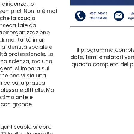
 dirigenza, lo
semplici. Non lo è mai
che la scuola
inseca tale da
dell’organizzazione
di mentalità in un
ia identità sociale e
Il programma complet
ità professionale. La
date, temi e relatori ver
 una scienza, ma una
quadro completo dei pa
igenti si impara sul
one che vi sia una
mica sulla pratica
lessa e difficile. Ma
stimolante e
a con grande
rigentiscuola si apre
12 luglio. Un esordio