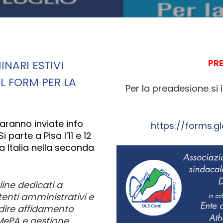
PR
INARI ESTIVI
L FORM PER LA
Per la preadesione si 
saranno inviate info
https://forms.
i parte a Pisa l’11 e 12
a Italia nella seconda
line dedicati a
stenti amministrativi e
ndire affidamento
 MePA e gestione