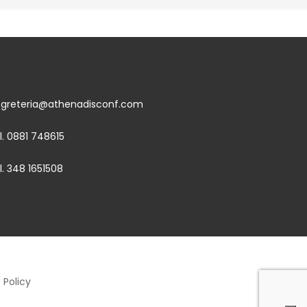
egreteria@athenadisconf.com
l. 0881 748615
l. 348 1651508
 Policy