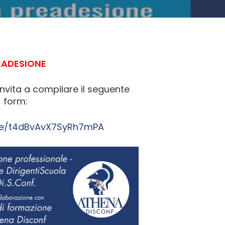
EADESIONE
invita a compilare il seguente
form:
gle/t4dBvAvX7SyRh7mPA