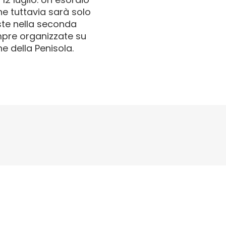
he tuttavia sarà solo
iste nella seconda
mpre organizzate su
he della Penisola.