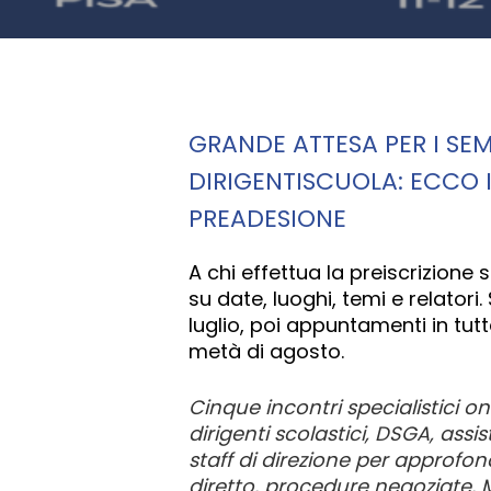
GRANDE ATTESA PER I SEM
DIRIGENTISCUOLA: ECCO I
PREADESIONE
Hit enter to search or ESC to close
A chi effettua la preiscrizione 
su date, luoghi, temi e relatori. S
luglio, poi appuntamenti in tutt
metà di agosto.
Cinque incontri specialistici on
dirigenti scolastici, DSGA, assi
staff di direzione per approfo
diretto, procedure negoziate,