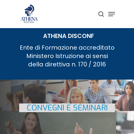
Skip
to
Menu
search
main
Close
content
Menu
ATHENA DISCONF
Ente di Formazione accreditato
Ministero Istruzione ai sensi
della direttiva n. 170 / 2016
CONVEGNI E SEMINARI