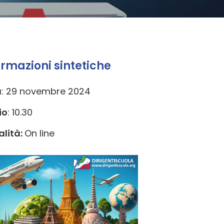
ormazioni sintetiche
a
: 29 novembre 2024
io
: 10.30
lità:
On line