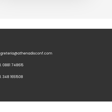
egreteria@athenadisconf.com
l. 0881 748615
l. 348 1651508