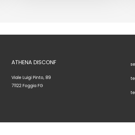
ATHENA DISCONF
s
Viale Luigi Pinto, 89
te
71122 Foggia FG
te