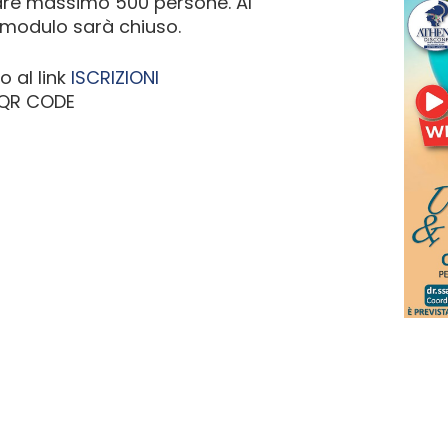
are massimo 500 persone. Al
l modulo sarà chiuso.
o al link
ISCRIZIONI
e QR CODE